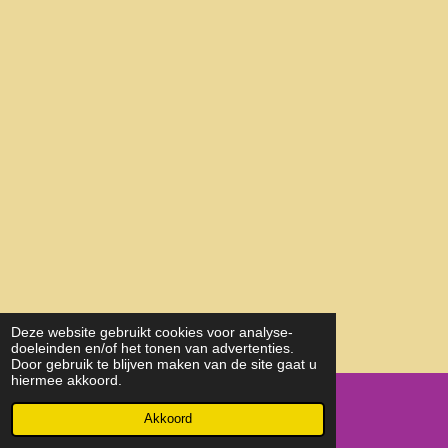
© 2022 - 2026 Lotus Thai Food Amsterdam
Deze website gebruikt cookies voor analyse-
doeleinden en/of het tonen van advertenties.
Powered by
JouwWeb
Door gebruik te blijven maken van de site gaat u
hiermee akkoord.
Akkoord
Kaart